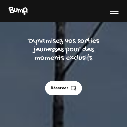
Dynamisez vos sorties
jeunesses pour des
moments exclusifs
Réserver