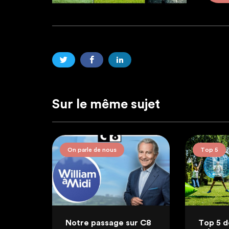
Sur le même sujet
On parle de nous
Top 5
ures
Notre passage sur C8
Top 5 d