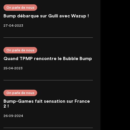
On parle de nous
Bump débarque sur Gulli avec Wazup !
27-04-2023
On parle de nous
Quand TPMP rencontre le Bubble Bump
25-04-2023
On parle de nous
Bump-Games fait sensation sur France
2 !
26-09-2024