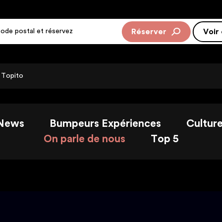
Réserver
Rejoi
Voir
 Topito
News
Bumpeurs Expériences
Cultur
On parle de nous
Top 5