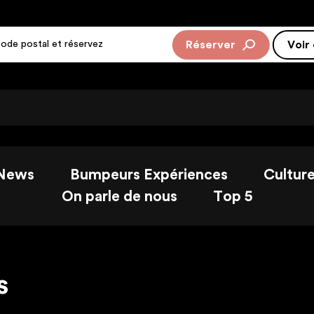
Réserver
Rejoi
Voir
News
Bumpeurs Expériences
Cultur
On parle de nous
Top 5
s