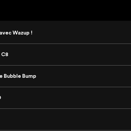
 avec Wazup !
 C8
e Bubble Bump
O