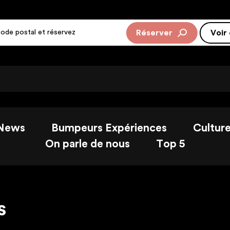
Réserver
Rejoi
Voir
News
Bumpeurs Expériences
Cultur
On parle de nous
Top 5
s