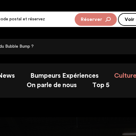
Réserver
Rejoi
Voir
 du Bubble Bump ?
News
Bumpeurs Expériences
Cultur
On parle de nous
Top 5