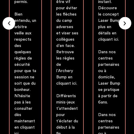
permis.
être vif
instant.
pour éviter
Découvre
Bien
les flèches
le concept
entendu, un
du camp
Laser Bump
arbitre
adverses
plus en
veille aux
et viser ses
détails en
respects
collègues
cliquant ici.
des
d’en face.
quelques
Retrouve
Dans nos
règles de
les règles
centres
sécurité
de
partenaires
pour que ta
l’Archery
ou à
session ne
Bump en
domicile,
soit que du
cliquant ici.
Laser Bump
bonheur.
se pratique
N’hésite
Différents
à partir de
pas à les
minis-jeux
6ans.
consulter
t’attendent
dès
pour
Dans nos
maintenant
t’éclater du
centres
en cliquant
début à la
partenaires
ici
.
fin.
ou à