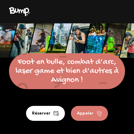
Foot en bulle, combat d’arc,
laser game et bien d’autres à
Avignon !
Réserver
Appeler