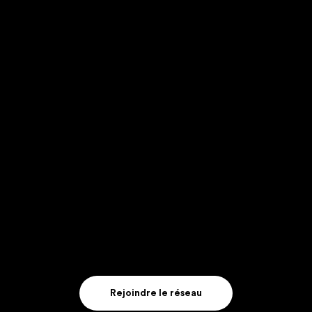
En soumettant ce formulaire, j'accepte que les données transmises
soient exploitées par Bump Avignon dans le cadre de ma prise de
contact.
Envoyer
Rejoindre le réseau