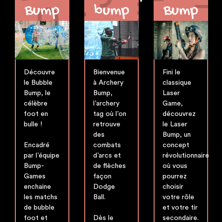
Bump
bump
Bump
Découvre
Bienvenue
Fini le
le Bubble
à Archery
classique
Bump, le
Bump,
Laser
célèbre
l’archery
Game,
foot en
tag où l’on
découvrez
bulle !
retrouve
le Laser
des
Bump, un
Encadré
combats
concept
par l’équipe
d’arcs et
révolutionnaire
Bump-
de flèches
où vous
Games
façon
pourrez
enchaine
Dodge
choisir
les matchs
Ball.
votre rôle
de bubble
et votre tir
foot et
Dès le
secondaire.