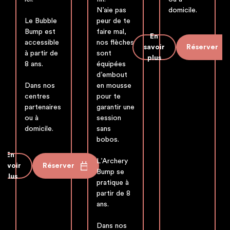
N’aie pas
domicile.
Le Bubble
peur de te
Bump est
faire mal,
En
accessible
nos flèches
savoir
Réserver
à partir de
sont
plus
8 ans.
équipées
d’embout
Dans nos
en mousse
centres
pour te
partenaires
garantir une
ou à
session
domicile.
sans
bobos.
En
L’Archery
savoir
Réserver
Bump se
plus
pratique à
partir de 8
ans.
Dans nos